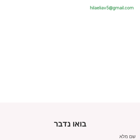
hilaeliav5@gmail.com
בואו נדבר
שם מלא